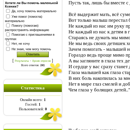
Пусть так, лишь бы вместе с
Хотите ли Вы помочь маленькой
Ксении?
Да, хочу помочь материально
Всё выдержит мать, всё суме
Уже помог (помогла)
Вот только малыш перестал 
материально
Не каждый из нас им руку пр
Помогу (помогаю)
распространять информацию
Не каждый из нас к детям в г
Помогаю с приглашениями в
Стараясь не думать мы мим
группах
Не мы ведь своих детишек х
Нет, не хочу
Зачем помогать - малышей н
Не знаю, чем могу помочь
Гораздо ведь проще мимо п
А вы загляните в глаза тех де
[
·
]
Результаты
Архив опросов
Всего ответов:
241
И сердце у вас сразу станет 
Глаза малышей как глаза ста
В них боль накопилась за мно
Нет в мире глаз смелей и до
Статистика
Чем глаза у болящих детей..
Онлайн всего:
1
Гостей:
1
Пользователей:
0