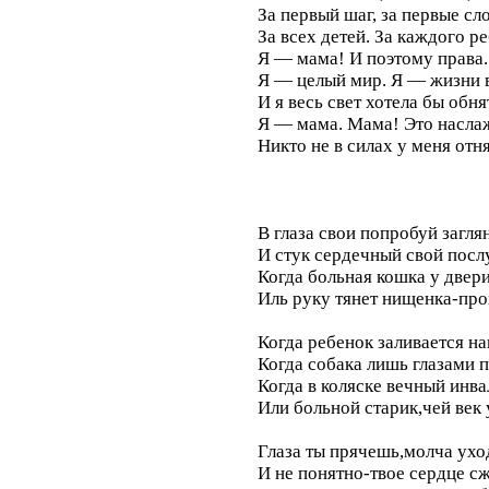
За первый шаг, за первые сло
За всех детей. За каждого ре
Я — мама! И поэтому права.
Я — целый мир. Я — жизни 
И я весь свет хотела бы обня
Я — мама. Мама! Это насла
Никто не в силах у меня от
В глаза свои попробуй загля
И стук сердечный свой посл
Когда больная кошка у двер
Иль руку тянет нищенка-пр
Когда ребенок заливается н
Когда собака лишь глазами п
Когда в коляске вечный инва
Или больной старик,чей век
Глаза ты прячешь,молча уход
И не понятно-твое сердце с