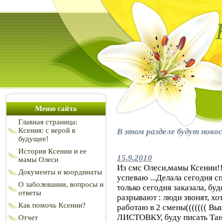
Меню сайта
Главная страница:
Ксения: с верой в
В этом разделе будут ново
будущее!
История Ксении и ее
15.9.2010
мамы Олеси
Из смс Олеси,мамы Ксении!!!
Документы и координаты
успеваю ...Делала сегодня с
О заболевании, вопросы и
только сегодня заказала, бу
ответы
разрывают : люди звонят, хотя
Как помочь Ксении?
работаю в 2 смены((((((( В
ЛИСТОВКУ, буду писать Тан
Отчет