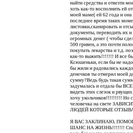
найти средства и отвезти мо
хоть как-то восполнить ей о
моей маме( ей 62 года и она
последнее время таких момен
листовки,сканировать и отс
документы, переводить их и з
огромных денег ( чтобы сдел
500 гривен, а это почти пол
покупать лекарства и т.д. по
как-то выжить!!!!!!! И все б
Ксюшеньки, если бы не надо
бы жили и радовались каждо
денечков ты отмерил моей д
сумму?Ведь будь такая сумма
задумалась и отдала бы ВС
видеть этих слезок и рвущих
хочу укольчиков!!!!!!!!! Но
человечка на свете ЗАВИС
ЛЮДЕЙ КОТОРЫЕ ОТЗЫВАЮ
Я ВАС ЗАКЛИНАЮ, ПОМ
ШАНС НА ЖИЗНЬ!!!!!!! Спас