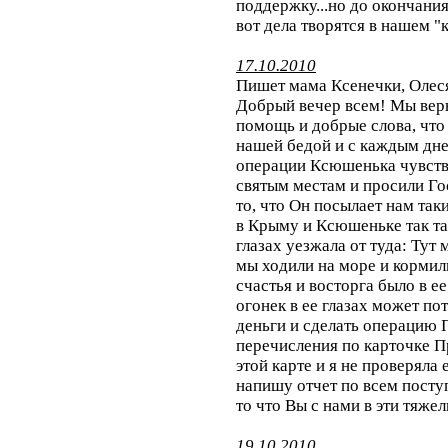
поддержку...но до окончания
вот дела творятся в нашем "
17.10.2010
Пишет мама Ксенечки, Олес
Добрый вечер всем! Мы верн
помощь и добрые слова, что
нашей бедой и с каждым дне
операции Ксюшенька чувству
святым местам и просили Го
то, что Он посылает нам та
в Крыму и Ксюшеньке так та
глазах уезжала от туда: Тут
мы ходили на море и кормили
счастья и восторга было в ее
огонек в ее глазах может по
деньги и сделать операцию 
перечисления по карточке Пр
этой карте и я не проверяла 
напишу отчет по всем посту
то что Вы с нами в эти тяже
19.10.2010