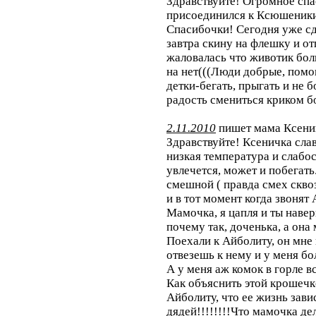
Здравствуйте! Огромное спа
присоединился к Ксюшеники
Спасибочки! Сегодня уже сд
завтра скину на флешку и о
жаловалась что животик боли
на нет(((Люди добрые, помог
детки-бегать, прыгать и не 
радость смениться криком бо
2.11.2010
пишет мама Ксении
Здравствуйте! Ксеничка слав
низкая температура и слабос
увлечется, может и побегать
смешной ( правда смех сквоз
и в тот момент когда звонят
Мамочка, я цапля и ты наве
почему так, доченька, а она
Поехали к Айболиту, он мне
отвезешь к нему и у меня бо
А у меня аж комок в горле вс
Как объяснить этой крошечке
Айболиту, что ее жизнь зави
дядей!!!!!!!!Что мамочка де