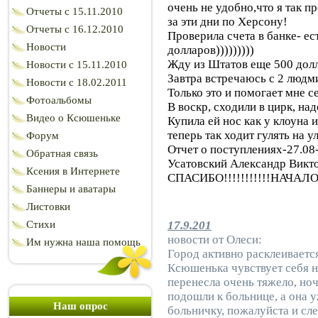
очень не удобно,что я так п
Отчеты c 15.11.2010
за эти дни по Херсону!
Отчеты с 16.12.2010
Проверила счета в банке- ес
Новости
долларов)))))))))
Жду из Штатов еще 500 долла
Новости с 15.11.2010
Завтра встречаюсь с 2 людм
Новости с 18.02.2011
Только это и помогает мне с
Фотоальбомы
В воскр, сходили в цирк, на
Видео о Ксюшеньке
Купила ей нос как у клоуна 
теперь так ходит гулять на у
Форум
Отчет о поступлениях-27.0
Обратная связь
Усатовский Александр Викто
Ксения в Интернете
СПАСИБО!!!!!!!!!!!НАЧАЛО 
Баннеры и аватары
Листовки
17.9.201
Стихи
новости от Олеси:
Им нужна наша помощь
Город активно расклеиваетс
Ксюшенька чувствует себя н
перенесла очень тяжело, ноч
подошли к больнице, а она у
Наш опрос
больничку, пожалуйста и слез