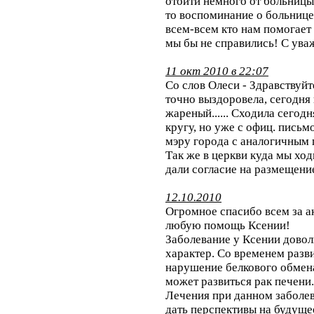
отойти немного от больницы 
то воспоминание о больнице
всем-всем кто нам помогает
мы бы не справились! С ув
11 окт 2010 в 22:07
Со слов Олеси - Здравствуйт
точно выздоровела, сегодня
жареный...... Сходила сегод
кругу, но уже с офиц. письм
мэру города с аналогичным
Так же в церкви куда мы хо
дали согласие на размещени
12.10.2010
Огромное спасибо всем за а
любую помощь Ксении!
Заболевание у Ксении дово
характер. Со временем разв
нарушение белкового обмена 
может развиться рак печени.
Лечения при данном заболев
дать перспективы на будуще