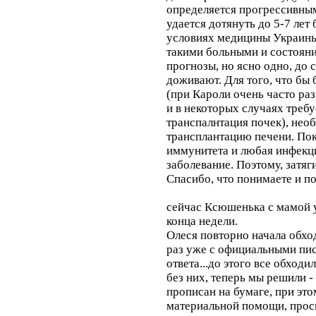
определяется прогрессивны
удается дотянуть до 5-7 лет 
условиях медицины Украины 
такими больными и состояни
прогнозы, но ясно одно, до 
доживают. Для того, что бы
(при Кароли очень часто ра
и в некоторых случаях требу
транспалнтация почек), нео
трансплантацию печени. Пок
иммунитета и любая инфекци
заболевание. Поэтому, затяги
Спасибо, что понимаете и п
сейчас Ксюшенька с мамой у
конца недели.
Олеся повторно начала обхо
раз уже с официальными пис
ответа...до этого все обход
без них, теперь мы решили - 
прописан на бумаге, при эт
материальной помощи, прос