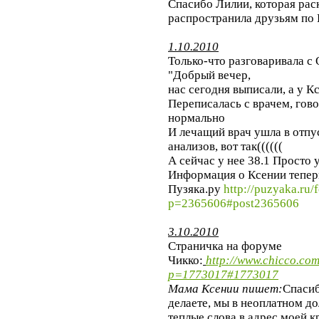
Спасибo Лилии, которая рас
распространила друзьям по 
1.10.2010
Только-что разговаривала с О
"Добрый вечер,
нас сегодня выписали, а у К
Переписалась с врачем, говор
нормально
И лечащий врач ушла в отпу
анализов, вот так((((((
А сейчас у нее 38.1 Просто 
Информация о Ксении теперь
Пузяка.ру
http://puzyaka.ru
p=2365606#post2365606
3.10.2010
Страничка на форуме
Чикко:
http://www.chicco.co
p=1773017#1773017
Мама Ксении пишет:
Спасиб
делаете, мы в неоплатном до
теплые слова в адрес моей 