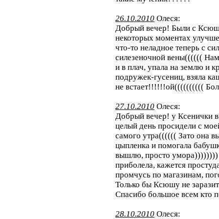
26.10.2010
Олеся:
Добрый вечер! Были с Ксюше
некоторых моментах улучшен
что-то неладное теперь с си
силезеночной вены(((((( На
и в плач, упала на землю и к
подружек-гусениц, взяла ка
не встает!!!!!!ой(((((((((( Бол
27.10.2010
Олеся:
Добрый вечер! у Ксенички в
целый день просидели с мое
самого утра(((((( Зато она 
цыпленка и помогала бабушке
вышлю, просто умора))))))))
приболела, кажется простуда(
промчусь по магазинам, пог
Только бы Ксюшу не заразить
Спасибо большое всем кто по
28.10.2010
Олеся: