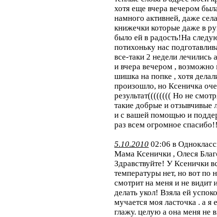
хотя еще вчера вечером была
намного активней, даже сел
книжечки которые даже в рук
было ей в радость!На следу
потихоньку нас подготавлива
все-таки 2 недели лечились 
и вчера вечером , возможно 
шишка на попке , хотя делал
произошло, но Ксеничка оче
результат(((((((( Но не смот
такие добрые и отзывчивые 
и с вашей помощью и поддер
раз всем огромное спасибо!
5.10.2010
02:06 в Одноклас
Мама Ксенички , Олеся Благ
Здравствуйте! У Ксенички вс
температуры нет, но вот по 
смотрит на меня и не видит 
делать укол! Взяла ей успок
мучается моя ласточка . а я
глажу. целую а она меня не в