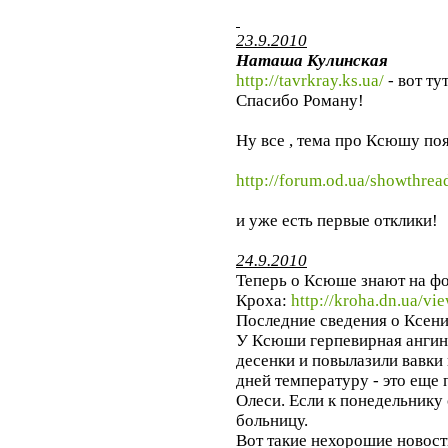
23.9.2010
Наташа Кулинская
http://tavrkray.ks.ua/
- вот ту
Спасибо Роману!
Ну все , тема про Ксюшу по
http://forum.od.ua/showthre
и уже есть первые отклики!
24.9.2010
Теперь о Ксюше знают на ф
Кроха:
http://kroha.dn.ua/v
Последние сведения о Ксени
У Ксюши герпевирная ангина
десенки и повылазили вавки
дней температуру - это еще
Олеси. Если к понедельнику 
больницу.
Вот такие нехорошие новост