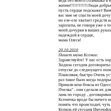
ведь без моего солнышка я 
жизни!!!!!!!!!!!!Люди добры
пусть сердце подскажет Вам 
вас мне не спасти моей дочу
но еле-еле хватает средств н
зарплаты, не говоря уже о т
моей дочурки в ваших руках
надеждой в сердце,
мама Олеся!
20.10.2010
Пишет мама Ксении:
Здравствуйте! У нас есть хо
Ходила сегодня договориться
отпуске до следюущего пон
Плаксивая, быстро Очень уст
раз такое было когда подпры
Пришли кеш-боксы из Одесс
Пчелка" , они сделали их для
лань по городу , договарива
Ксеничка вроде бы ничего но
понять что происходит, чуть ч
Купила ей сегодня Имунофла