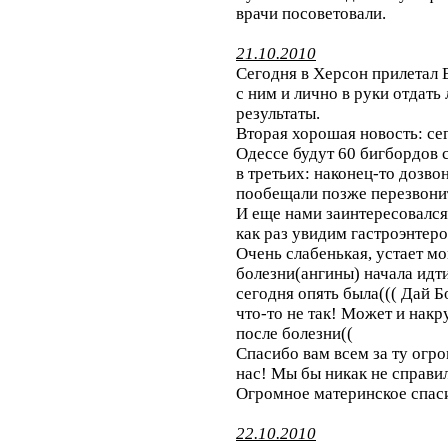
врачи посоветовали.
21.10.2010
Сегодня в Херсон прилетал В
с ним и лично в руки отдать
результаты.
Вторая хорошая новость: се
Одессе будут 60 бигбордов 
в третьих: наконец-то дозво
пообещали позже перезвони
И еще нами заинтересовался
как раз увидим гастроэнтеро
Очень слабенькая, устает мо
болезни(ангины) начала идти
сегодня опять была((( Дай Б
что-то не так! Может и накру
после болезни((
Cпасибо вам всем за ту огр
нас! Мы бы никак не справил
Огромное материнское спасиб
22.10.2010