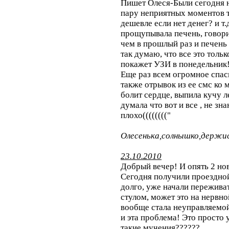
Пишет Олеся-Были сегодня н
пару неприятных моментов ти
дешевле если нет денег? и т
прощупывала печень, говор
чем в прошлый раз и печень 
так думаю, что все это толь
покажет УЗИ в понедельник!
Еще раз всем огромное спас
также отрывок из ее смс ко 
болит сердце, выпила кучу ле
думала что вот и все , не зн
плохо(((((((("
Олесенька,солнышко,держись
23.10.2010
Добрый вечер! И опять 2 нов
Сегодня получили проездно
долго, уже начали пережива
стулом, может это на нервной
вообще стала неуправляемой 
и эта проблема! Это просто 
такие мучения??????