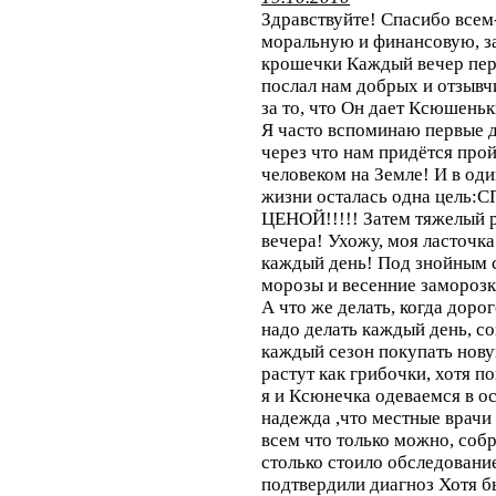
Здравствуйте! Спасибо всем
моральную и финансовую, за
крошечки Каждый вечер пере
послал нам добрых и отзывч
за то, что Он дает Ксюшеньк
Я часто вспоминаю первые д
через что нам придётся про
человеком на Земле! И в оди
жизни осталась одна це
ЦЕНОЙ!!!!! Затем тяжелый р
вечера! Ухожу, моя ласточка
каждый день! Под знойным с
морозы и весенние заморозки
А что же делать, когда доро
надо делать каждый день, со
каждый сезон покупать новую
растут как грибочки, хотя п
я и Ксюнечка одеваемся в о
надежда ,что местные врачи
всем что только можно, собр
столько стоило обследование
подтвердили диагноз Хотя бы