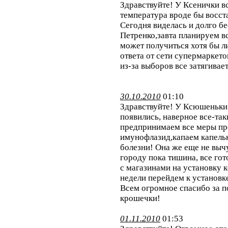
Здравствуйте! У Ксенички в
температура вроде бы восст
Сегодня виделась и долго б
Петренко,завта планируем в
может получиться хотя бы л
ответа от сети супермаркето
из-за выборов все затягивает
30.10.2010
01:10
Здравствуйте! У Ксюшеньки 
появились, наверное все-так
предпринимаем все меры пр
имунофлазид,капаем капельк
болезни! Она же еще не выч
городу пока тишина, все го
с магазинами на установку 
недели перейдем к установк
Всем огромное спасибо за п
крошечки!
01.11.2010
01:53