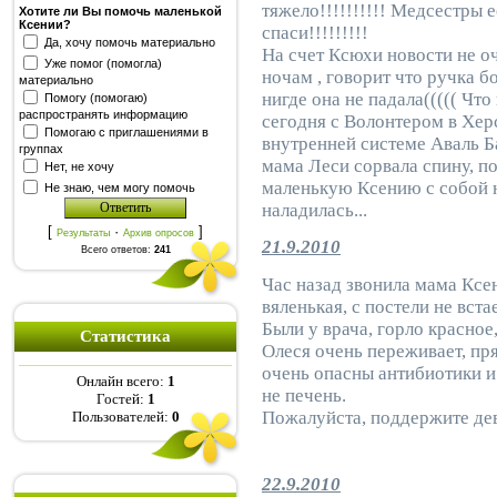
тяжело!!!!!!!!!! Медсестры 
Хотите ли Вы помочь маленькой
Ксении?
спаси!!!!!!!!!
Да, хочу помочь материально
На счет Ксюхи новости не о
Уже помог (помогла)
ночам , говорит что ручка б
материально
нигде она не падала((((( Что
Помогу (помогаю)
распространять информацию
сегодня с Волонтером в Хер
Помогаю с приглашениями в
внутренней системе Аваль Б
группах
мама Леси сорвала спину, п
Нет, не хочу
маленькую Ксению с собой на
Не знаю, чем могу помочь
наладилась...
[
·
]
Результаты
Архив опросов
21.9.2010
Всего ответов:
241
Час назад звонила мама Ксе
вяленькая, с постели не вста
Были у врача, горло красное
Статистика
Олеся очень переживает, пря
очень опасны антибиотики 
Онлайн всего:
1
не печень.
Гостей:
1
Пожалуйста, поддержите дев
Пользователей:
0
22.9.2010